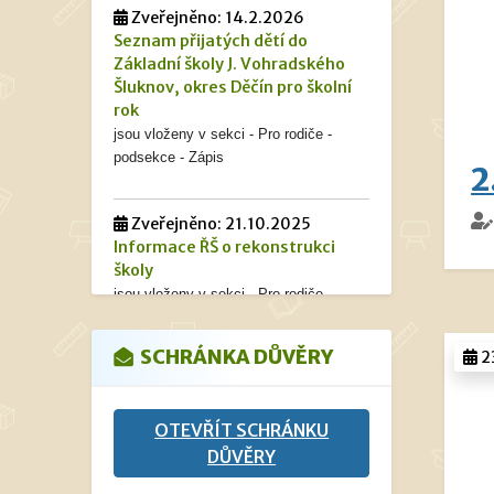
Zveřejněno: 14.2.2026
Seznam přijatých dětí do
Základní školy J. Vohradského
Šluknov, okres Děčín pro školní
rok
jsou vloženy v sekci - Pro rodiče -
podsekce - Zápis
2
Zveřejněno: 21.10.2025
Informace ŘŠ o rekonstrukci
školy
jsou vloženy v sekci - Pro rodiče -
podsekce - Informace vedení školy.
SCHRÁNKA DŮVĚRY
2
Zveřejněno: 9.9.2025
Žádosti ke stažení
OTEVŘÍT SCHRÁNKU
jsou vloženy v sekci - Pro rodiče -
podsekce - Dokumenty - Žádosti ke
DŮVĚRY
stažení