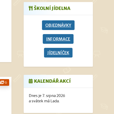
ŠKOLNÍ JÍDELNA
OBJEDNÁVKY
INFORMACE
JÍDELNÍČEK
KALENDÁŘ AKCÍ
6
Dnes je 7. srpna 2026
a svátek má Lada.