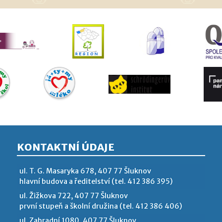
KONTAKTNÍ ÚDAJE
ul. T. G. Masaryka 678, 407 77 Šluknov
hlavní budova a ředitelství (tel. 412 386 395)
ul. Žižkova 722, 407 77 Šluknov
první stupeň a školní družina (tel. 412 386 406)
ul. Zahradní 1080, 407 77 Šluknov