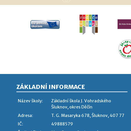
ZÁKLADNÍ INFORMACE
Název školy:
Základní škola J. Vohradského
Šluknov, okres Děčín
Adresa:
T. G. Masaryka 678, Šluknov, 407 77
IČ:
49888579