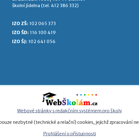
školní jídelna (tel. 412 386 332)
IZO ZŠ:
102 065 373
IZO ŠD:
116 100 419
IZO ŠJ:
102 641 056
Webové stránky s redakčním systémem pro školy
ouze nezbytné (technické a relační) cookies, jejichž zpracování n
Prohlášení o přístupnosti