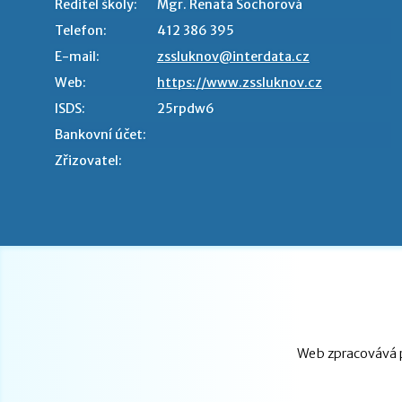
Ředitel školy:
Mgr. Renata Sochorová
Telefon:
412 386 395
E-mail:
zssluknov@interdata.cz
Web:
https://www.zssluknov.cz
ISDS:
25rpdw6
Bankovní účet:
Zřizovatel:
Web zpracovává p