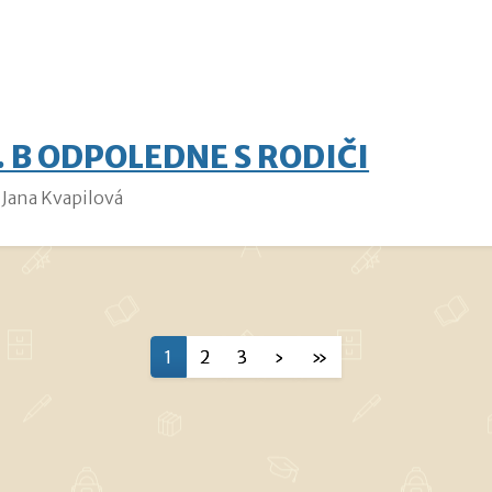
. B ODPOLEDNE S RODIČI
Jana Kvapilová
1
2
3
›
»