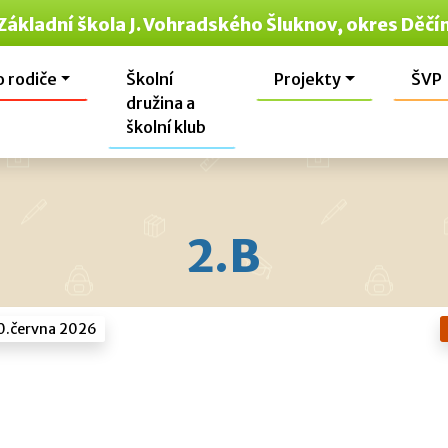
Základní škola J. Vohradského Šluknov, okres Děčí
o rodiče
Školní
Projekty
ŠVP
družina a
školní klub
2.B
0.června 2026