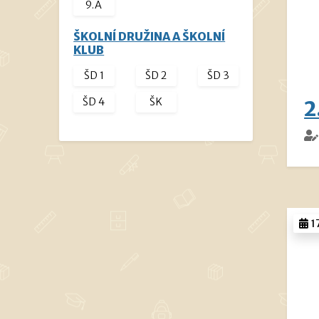
9.A
ŠKOLNÍ DRUŽINA A ŠKOLNÍ
KLUB
ŠD 1
ŠD 2
ŠD 3
ŠD 4
ŠK
2
1