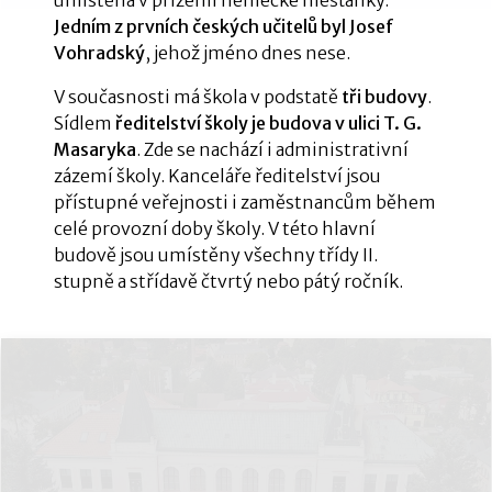
umístěna v přízemí německé měšťanky.
Jedním z prvních českých učitelů byl Josef
Vohradský
, jehož jméno dnes nese.
V současnosti má škola v podstatě
tři budovy
.
Sídlem
ředitelství školy je budova v ulici T. G.
Masaryka
. Zde se nachází i administrativní
zázemí školy. Kanceláře ředitelství jsou
přístupné veřejnosti i zaměstnancům během
celé provozní doby školy. V této hlavní
budově jsou umístěny všechny třídy II.
stupně a střídavě čtvrtý nebo pátý ročník.