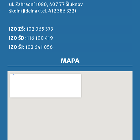
ul. Zahradní 1080, 407 77 Šluknov
školní jídelna (tel. 412 386 332)
IZO ZŠ:
102 065 373
IZO ŠD:
116 100 419
IZO ŠJ:
102 641 056
MAPA