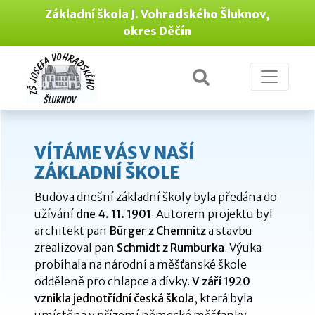
Základní škola J. Vohradského Šluknov,
okres Děčín
VÍTÁME VÁS V NAŠÍ
ZÁKLADNÍ ŠKOLE
Budova dnešní základní školy byla předána do
užívání
dne 4. 11. 1901
. Autorem projektu byl
architekt pan
Bürger z Chemnitz
a stavbu
zrealizoval pan
Schmidt z Rumburka
. Výuka
probíhala na národní a měšťanské škole
odděleně pro chlapce a dívky.
V září 1920
vznikla jednotřídní česká škola
, která byla