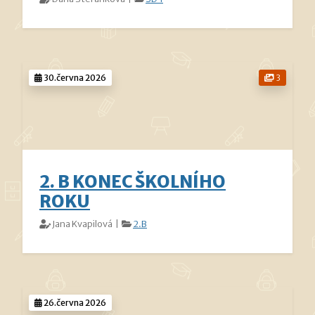
30.června 2026
3
2. B KONEC ŠKOLNÍHO
ROKU
Jana Kvapilová |
2.B
26.června 2026