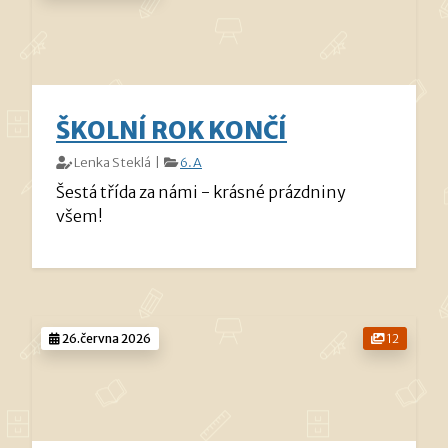
ŠKOLNÍ ROK KONČÍ
Lenka Steklá |
6.A
Šestá třída za námi - krásné prázdniny
všem!
26.června 2026
12