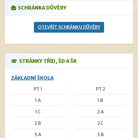
Žádosti ke stažení
SCHRÁNKA DŮVĚRY
Zveřejněno: 13.5.2025
OTEVŘÍT SCHRÁNKU DŮVĚRY
Navýšení cen stravného od 1. 9. 2025
je vložen v sekci - Pro rodiče - podsekce - Informace vedení
školy
a dále pak v Informacích školní jídelny
STRÁNKY TŘÍD, ŠD A ŠK
ZÁKLADNÍ ŠKOLA
PT 1
PT 2
1.A
1.B
1.C
2.A
2.B
2.C
3.A
3.B