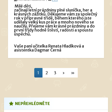
Milé děti,
začínají letní prázdniny plné sluníčka, her a
krásných zážitků. Děkujeme vám za společný
rok v přípravné třídě, během kterého jste
udělaly velký kus práce a mnoho nového se
naučily. Přejeme vám krásné prázdniny a do
první třídy hodně štěstí, radosti a spoustu
úspěchů.
Vaše paní učitelka Renata Hladíková a
asistentka Dagmar Černá
1
2
3
›
»
NEPŘEHLÉDNĚTE