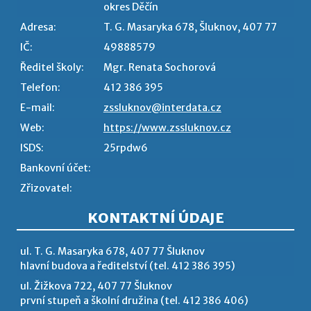
okres Děčín
Adresa:
T. G. Masaryka 678, Šluknov, 407 77
IČ:
49888579
Ředitel školy:
Mgr. Renata Sochorová
Telefon:
412 386 395
E-mail:
zssluknov@interdata.cz
Web:
https://www.zssluknov.cz
ISDS:
25rpdw6
Bankovní účet:
Zřizovatel:
KONTAKTNÍ ÚDAJE
ul. T. G. Masaryka 678, 407 77 Šluknov
hlavní budova a ředitelství (tel. 412 386 395)
ul. Žižkova 722, 407 77 Šluknov
první stupeň a školní družina (tel. 412 386 406)