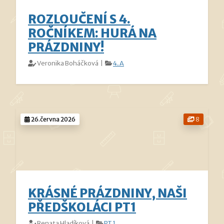
ROZLOUČENÍ S 4.
ROČNÍKEM: HURÁ NA
PRÁZDNINY!
Veronika Boháčková |
4.A
26.června 2026
8
KRÁSNÉ PRÁZDNINY, NAŠI
PŘEDŠKOLÁCI PT1
Renata Hladíková |
PT 1