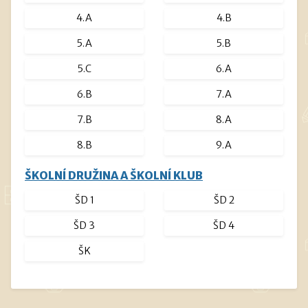
4.A
4.B
5.A
5.B
5.C
6.A
6.B
7.A
7.B
8.A
8.B
9.A
ŠKOLNÍ DRUŽINA A ŠKOLNÍ KLUB
ŠD 1
ŠD 2
ŠD 3
ŠD 4
ŠK