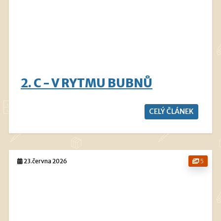
2. C - V RYTMU BUBNŮ
CELÝ ČLÁNEK
23.června 2026
5