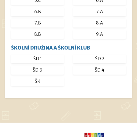
5.C
6.A
6.B
7.A
7.B
8.A
8.B
9.A
ŠKOLNÍ DRUŽINA A ŠKOLNÍ KLUB
ŠD 1
ŠD 2
ŠD 3
ŠD 4
ŠK