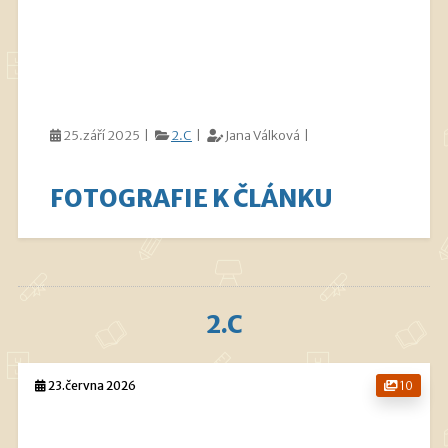
25.září 2025 |
2.C
|
Jana Válková |
FOTOGRAFIE K ČLÁNKU
2.C
23.června 2026
10