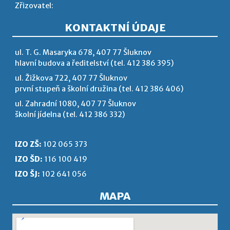
Zřizovatel:
KONTAKTNÍ ÚDAJE
ul. T. G. Masaryka 678, 407 77 Šluknov
hlavní budova a ředitelství (tel. 412 386 395)
ul. Žižkova 722, 407 77 Šluknov
první stupeň a školní družina (tel. 412 386 406)
ul. Zahradní 1080, 407 77 Šluknov
školní jídelna (tel. 412 386 332)
IZO ZŠ:
102 065 373
IZO ŠD:
116 100 419
IZO ŠJ:
102 641 056
MAPA