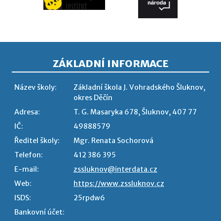
ZÁKLADNÍ INFORMACE
Název školy:
Základní škola J. Vohradského Šluknov,
okres Děčín
Adresa:
T. G. Masaryka 678, Šluknov, 407 77
IČ:
49888579
Ředitel školy:
Mgr. Renata Sochorová
Telefon:
412 386 395
E-mail:
zssluknov@interdata.cz
Web:
https://www.zssluknov.cz
ISDS:
25rpdw6
Bankovní účet: