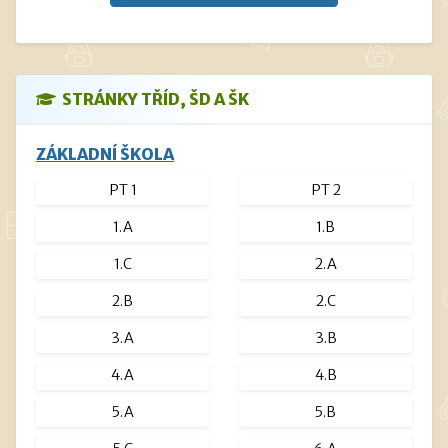
je vložen v sekci - Pro rodiče - podsekce - Informace vedení
školy
a dále pak v Informacích školní jídelny
STRÁNKY TŘÍD, ŠD A ŠK
ZÁKLADNÍ ŠKOLA
PT 1
PT 2
1.A
1.B
1.C
2.A
2.B
2.C
3.A
3.B
4.A
4.B
5.A
5.B