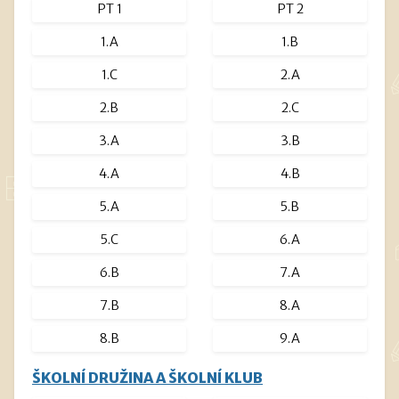
PT 1
PT 2
1.A
1.B
1.C
2.A
2.B
2.C
3.A
3.B
4.A
4.B
5.A
5.B
5.C
6.A
6.B
7.A
7.B
8.A
8.B
9.A
ŠKOLNÍ DRUŽINA A ŠKOLNÍ KLUB