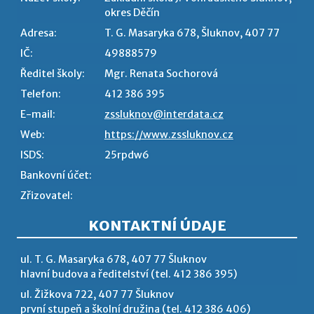
okres Děčín
Adresa:
T. G. Masaryka 678, Šluknov, 407 77
IČ:
49888579
Ředitel školy:
Mgr. Renata Sochorová
Telefon:
412 386 395
E-mail:
zssluknov@interdata.cz
Web:
https://www.zssluknov.cz
ISDS:
25rpdw6
Bankovní účet:
Zřizovatel:
KONTAKTNÍ ÚDAJE
ul. T. G. Masaryka 678, 407 77 Šluknov
hlavní budova a ředitelství (tel. 412 386 395)
ul. Žižkova 722, 407 77 Šluknov
první stupeň a školní družina (tel. 412 386 406)