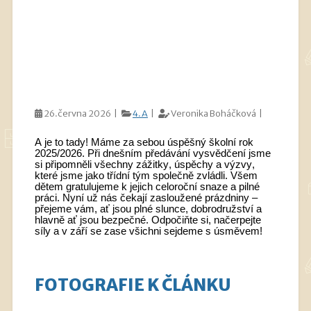
26.června 2026 |
4.A
|
Veronika Boháčková |
A je to tady! Máme za sebou úspěšný školní rok
2025/2026. Při dnešním předávání vysvědčení jsme
si připomněli všechny zážitky, úspěchy a výzvy,
které jsme jako třídní tým společně zvládli. Všem
dětem gratulujeme k jejich celoroční snaze a pilné
práci. Nyní už nás čekají zasloužené prázdniny –
přejeme vám, ať jsou plné slunce, dobrodružství a
hlavně ať jsou bezpečné. Odpočiňte si, načerpejte
síly a v září se zase všichni sejdeme s úsměvem!
FOTOGRAFIE K ČLÁNKU