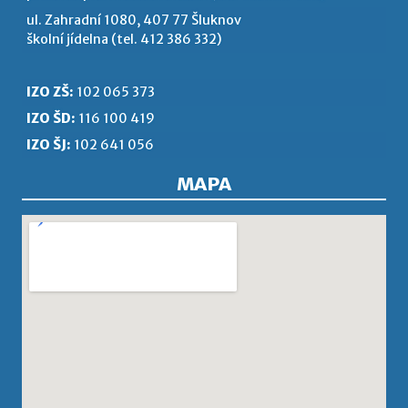
ul. Zahradní 1080, 407 77 Šluknov
školní jídelna (tel. 412 386 332)
IZO ZŠ:
102 065 373
IZO ŠD:
116 100 419
IZO ŠJ:
102 641 056
MAPA