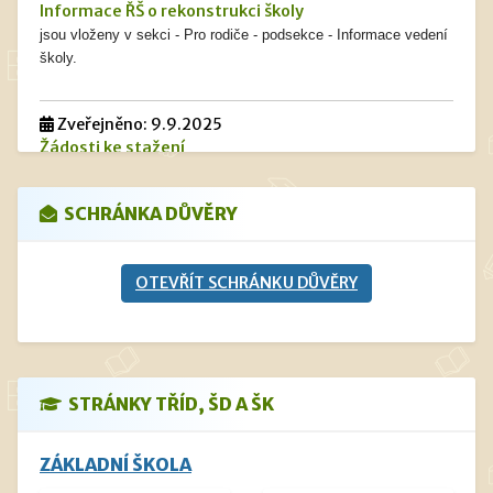
Informace ŘŠ o rekonstrukci školy
jsou vloženy v sekci - Pro rodiče - podsekce - Informace vedení
školy.
Zveřejněno: 9.9.2025
Žádosti ke stažení
jsou vloženy v sekci - Pro rodiče - podsekce - Dokumenty -
Žádosti ke stažení
SCHRÁNKA DŮVĚRY
Zveřejněno: 13.5.2025
OTEVŘÍT SCHRÁNKU DŮVĚRY
Navýšení cen stravného od 1. 9. 2025
je vložen v sekci - Pro rodiče - podsekce - Informace vedení
školy
a dále pak v Informacích školní jídelny
STRÁNKY TŘÍD, ŠD A ŠK
ZÁKLADNÍ ŠKOLA