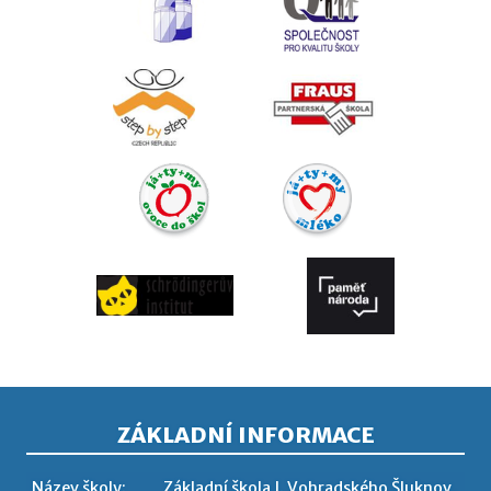
ZÁKLADNÍ INFORMACE
Název školy:
Základní škola J. Vohradského Šluknov,