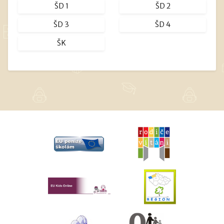
ŠD 1
ŠD 2
ŠD 3
ŠD 4
ŠK