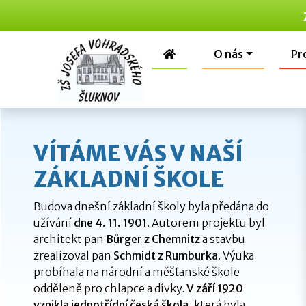
O nás
Pr
VÍTÁME VÁS V NAŠÍ
ZÁKLADNÍ ŠKOLE
Budova dnešní základní školy byla předána do
užívání
dne 4. 11. 1901
. Autorem projektu byl
architekt pan
Bürger z Chemnitz
a stavbu
zrealizoval pan
Schmidt z Rumburka
. Výuka
probíhala na národní a měšťanské škole
odděleně pro chlapce a dívky.
V září 1920
vznikla jednotřídní česká škola
, která byla