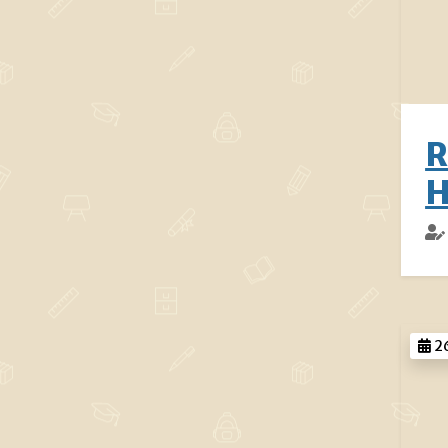
R
H
26