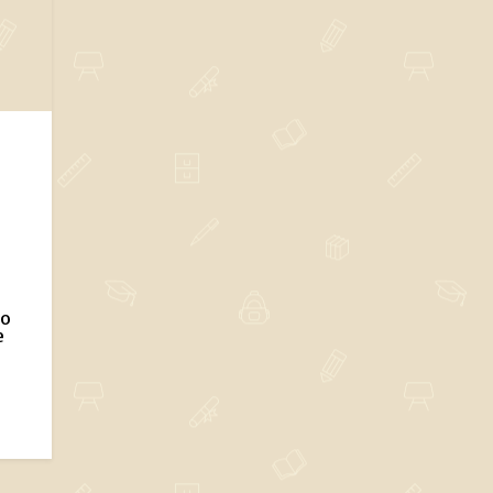
ho
e
á