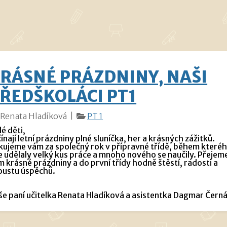
RÁSNÉ PRÁZDNINY, NAŠI
ŘEDŠKOLÁCI PT1
Renata Hladíková |
PT 1
lé děti,
ínají letní prázdniny plné sluníčka, her a krásných zážitků.
kujeme vám za společný rok v přípravné třídě, během které
e udělaly velký kus práce a mnoho nového se naučily. Přejem
 krásné prázdniny a do první třídy hodně štěstí, radosti a
oustu úspěchů.
še paní učitelka Renata Hladíková a asistentka Dagmar Čern