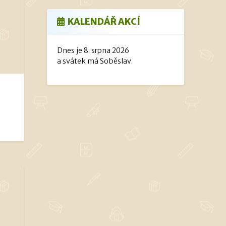
KALENDÁŘ AKCÍ
Dnes je 8. srpna 2026
a svátek má Soběslav.