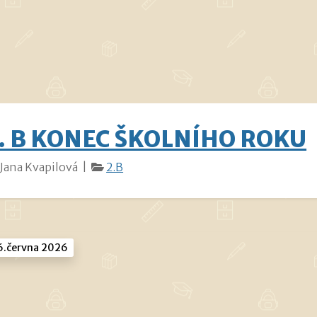
. B KONEC ŠKOLNÍHO ROKU
Jana Kvapilová |
2.B
.června 2026