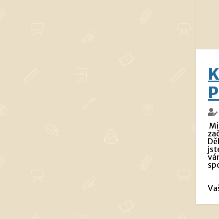
K
P
Mi
zač
Dě
jst
vám
sp
Va