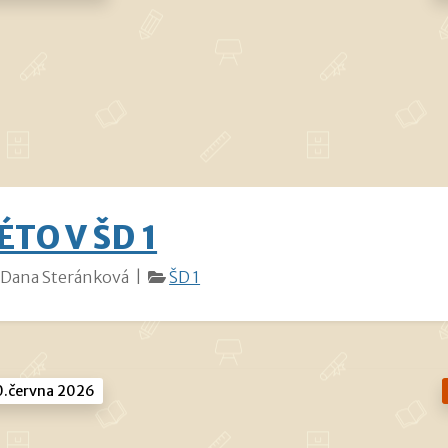
ÉTO V ŠD 1
Dana Steránková |
ŠD 1
.června 2026