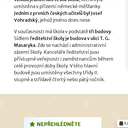
umístěna v přízemí německé měšťanky.
Jedním z prvních českých učitelů byl Josef
Vohradský
, jehož jméno dnes nese.
V současnosti má škola v podstatě
tři budovy
.
Sídlem
ředitelství školy je budova v ulici T. G.
Masaryka
. Zde se nachází i administrativní
zázemí školy. Kanceláře ředitelství jsou
přístupné veřejnosti i zaměstnancům během
celé provozní doby školy. V této hlavní
budově jsou umístěny všechny třídy II.
stupně a střídavě čtvrtý nebo pátý ročník.
1.
NEPŘEHLÉDNĚTE