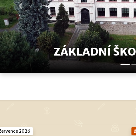
Předchozí
ZÁKLADNÍ ŠK
.
července 2026