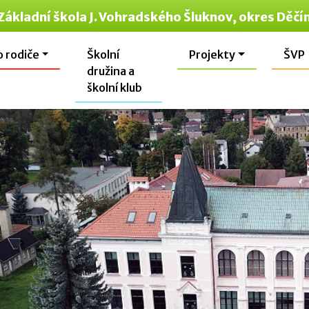
Základní škola J. Vohradského Šluknov, okres Děčí
o rodiče
Školní
Projekty
ŠVP
družina a
školní klub