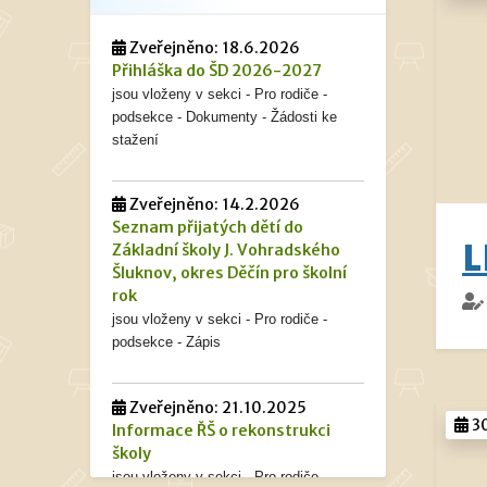
Zveřejněno: 18.6.2026
Přihláška do ŠD 2026-2027
jsou vloženy v sekci - Pro rodiče -
podsekce - Dokumenty - Žádosti ke
stažení
Zveřejněno: 14.2.2026
Seznam přijatých dětí do
L
Základní školy J. Vohradského
Šluknov, okres Děčín pro školní
rok
jsou vloženy v sekci - Pro rodiče -
podsekce - Zápis
Zveřejněno: 21.10.2025
30
Informace ŘŠ o rekonstrukci
školy
jsou vloženy v sekci - Pro rodiče -