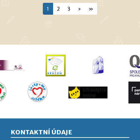
1
2
3
›
»
KONTAKTNÍ ÚDAJE