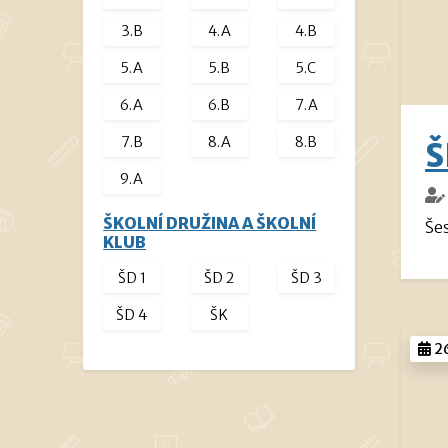
3.B
4.A
4.B
5.A
5.B
5.C
6.A
6.B
7.A
7.B
8.A
8.B
Š
9.A
ŠKOLNÍ DRUŽINA A ŠKOLNÍ
Še
KLUB
ŠD 1
ŠD 2
ŠD 3
ŠD 4
ŠK
26