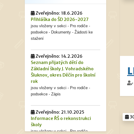
Zveřejněno: 18.6.2026
Přihláška do ŠD 2026-2027
jsou vloženy v sekci - Pro rodiče -
podsekce - Dokumenty - Žádosti ke
stažení
Zveřejněno: 14.2.2026
Seznam přijatých dětí do
L
Základní školy J. Vohradského
Šluknov, okres Děčín pro školní
rok
jsou vloženy v sekci - Pro rodiče -
podsekce - Zápis
Zveřejněno: 21.10.2025
30
Informace ŘŠ o rekonstrukci
školy
jsou vloženy v sekci - Pro rodiče -