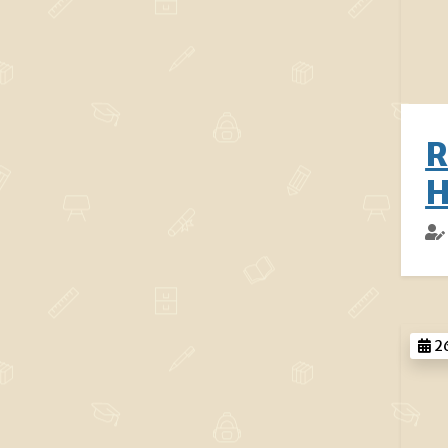
R
H
26