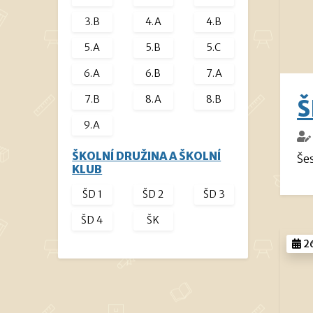
3.B
4.A
4.B
5.A
5.B
5.C
6.A
6.B
7.A
7.B
8.A
8.B
Š
9.A
ŠKOLNÍ DRUŽINA A ŠKOLNÍ
Še
KLUB
ŠD 1
ŠD 2
ŠD 3
ŠD 4
ŠK
26