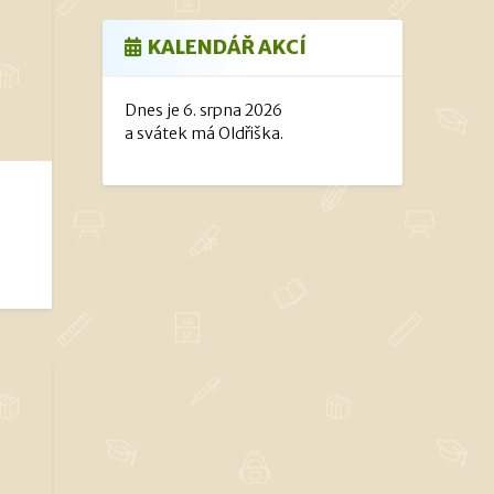
KALENDÁŘ AKCÍ
Dnes je 6. srpna 2026
a svátek má Oldřiška.