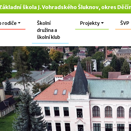
Základní škola J. Vohradského Šluknov, okres Děčí
o rodiče
Školní
Projekty
ŠVP
družina a
školní klub