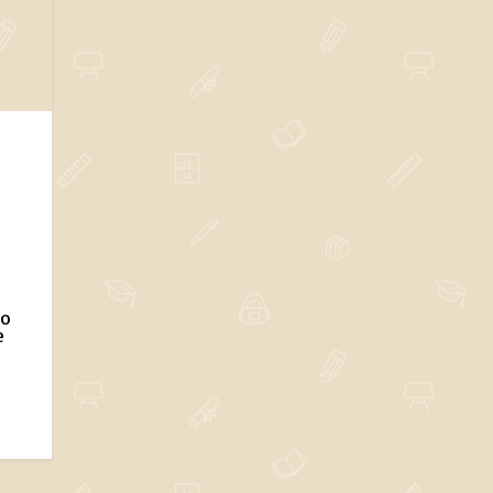
ho
e
á