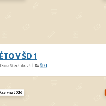
ÉTO V ŠD 1
Dana Steránková |
ŠD 1
.června 2026