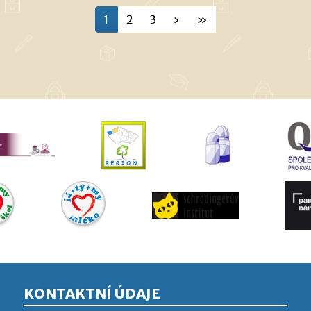
1
2
3
›
»
KONTAKTNÍ ÚDAJE