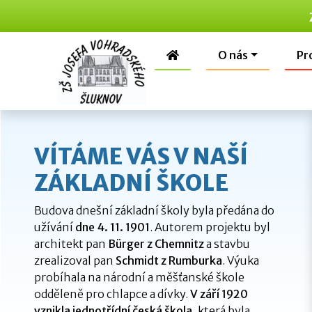
O nás
Pr
VÍTÁME VÁS V NAŠÍ
ZÁKLADNÍ ŠKOLE
Budova dnešní základní školy byla předána do
užívání
dne 4. 11. 1901
. Autorem projektu byl
architekt pan
Bürger z Chemnitz
a stavbu
zrealizoval pan
Schmidt z Rumburka
. Výuka
probíhala na národní a měšťanské škole
odděleně pro chlapce a dívky.
V září 1920
vznikla jednotřídní česká škola
, která byla