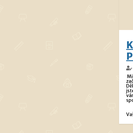
K
P
Mi
zač
Dě
jst
vám
sp
Va