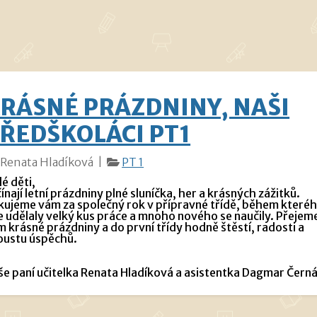
RÁSNÉ PRÁZDNINY, NAŠI
ŘEDŠKOLÁCI PT1
Renata Hladíková |
PT 1
lé děti,
ínají letní prázdniny plné sluníčka, her a krásných zážitků.
kujeme vám za společný rok v přípravné třídě, během které
e udělaly velký kus práce a mnoho nového se naučily. Přejem
 krásné prázdniny a do první třídy hodně štěstí, radosti a
oustu úspěchů.
še paní učitelka Renata Hladíková a asistentka Dagmar Čern