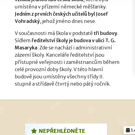
umístěna v přízemí německé měšťanky.
Jedním z prvních českých učitelů byl Josef
Vohradský
, jehož jméno dnes nese.
V současnosti má škola v podstatě
tři budovy
.
Sídlem
ředitelství školy je budova v ulici T. G.
Masaryka
. Zde se nachází i administrativní
zázemí školy. Kanceláře ředitelství jsou
přístupné veřejnosti i zaměstnancům během
celé provozní doby školy. V této hlavní
budově jsou umístěny všechny třídy II.
stupně a střídavě čtvrtý nebo pátý ročník.
1.
NEPŘEHLÉDNĚTE