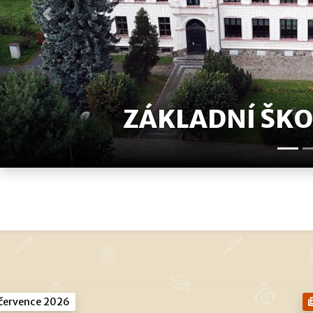
Předchozí
ZÁKLADNÍ ŠK
.
července 2026