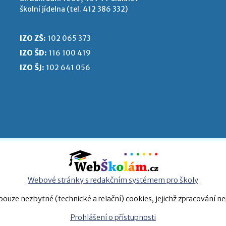
školní jídelna (tel. 412 386 332)
IZO ZŠ:
102 065 373
IZO ŠD:
116 100 419
IZO ŠJ:
102 641 056
Webové stránky s redakčním systémem pro školy
ouze nezbytné (technické a relační) cookies, jejichž zpracování n
Prohlášení o přístupnosti