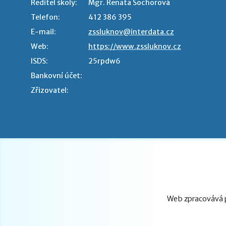
Ředitel školy:
Mgr. Renata Sochorová
Telefon:
412 386 395
E-mail:
zssluknov@interdata.cz
Web:
https://www.zssluknov.cz
ISDS:
25rpdw6
Bankovní účet:
Zřizovatel:
Web zpracovává p