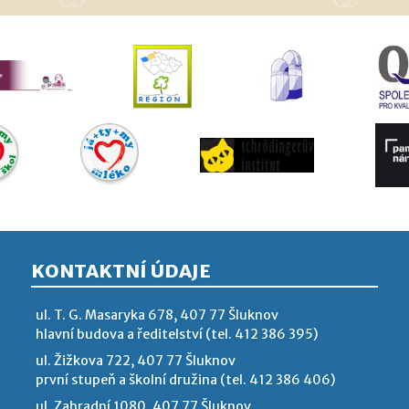
KONTAKTNÍ ÚDAJE
ul. T. G. Masaryka 678, 407 77 Šluknov
hlavní budova a ředitelství (tel. 412 386 395)
ul. Žižkova 722, 407 77 Šluknov
první stupeň a školní družina (tel. 412 386 406)
ul. Zahradní 1080, 407 77 Šluknov