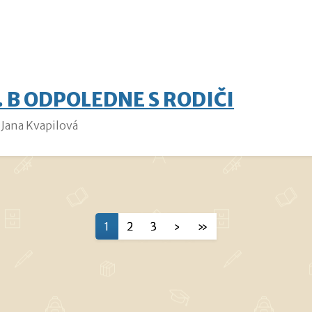
. B ODPOLEDNE S RODIČI
Jana Kvapilová
1
2
3
›
»