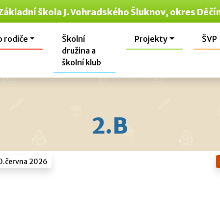
Základní škola J. Vohradského Šluknov, okres Děčí
o rodiče
Školní
Projekty
ŠVP
družina a
školní klub
2.B
0.června 2026