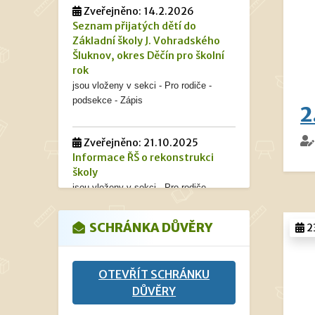
Zveřejněno: 14.2.2026
Seznam přijatých dětí do
Základní školy J. Vohradského
Šluknov, okres Děčín pro školní
rok
jsou vloženy v sekci - Pro rodiče -
podsekce - Zápis
2
Zveřejněno: 21.10.2025
Informace ŘŠ o rekonstrukci
školy
jsou vloženy v sekci - Pro rodiče -
podsekce - Informace vedení školy.
SCHRÁNKA DŮVĚRY
2
Zveřejněno: 9.9.2025
Žádosti ke stažení
OTEVŘÍT SCHRÁNKU
jsou vloženy v sekci - Pro rodiče -
podsekce - Dokumenty - Žádosti ke
DŮVĚRY
stažení