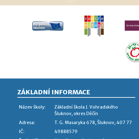
ZÁKLADNÍ INFORMACE
Název školy:
Základní škola J. Vohradského
Šluknov, okres Děčín
Adresa:
T. G. Masaryka 678, Šluknov, 407 77
IČ:
49888579