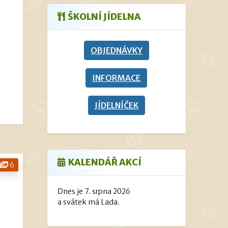
ŠKOLNÍ JÍDELNA
OBJEDNÁVKY
INFORMACE
JÍDELNÍČEK
KALENDÁŘ AKCÍ
6
Dnes je 7. srpna 2026
a svátek má Lada.