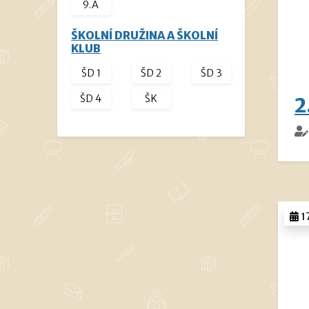
9.A
ŠKOLNÍ DRUŽINA A ŠKOLNÍ
KLUB
ŠD 1
ŠD 2
ŠD 3
ŠD 4
ŠK
2
1